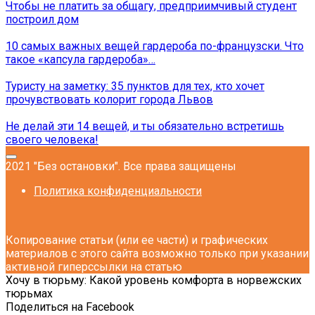
Чтобы не платить за общагу, предприимчивый студент
построил дом
10 самых важных вещей гардероба по-французски. Что
такое «капсула гардероба»…
Туристу на заметку: 35 пунктов для тех, кто хочет
прочувствовать колорит города Львов
Не делай эти 14 вещей, и ты обязательно встретишь
своего человека!
2021 "Без остановки". Все права защищены
Политика конфиденциальности
Копирование статьи (или ее части) и графических
материалов с этого сайта возможно только при указании
активной гиперссылки на статью
Хочу в тюрьму: Какой уровень комфорта в норвежских
тюрьмах
Поделиться на Facebook