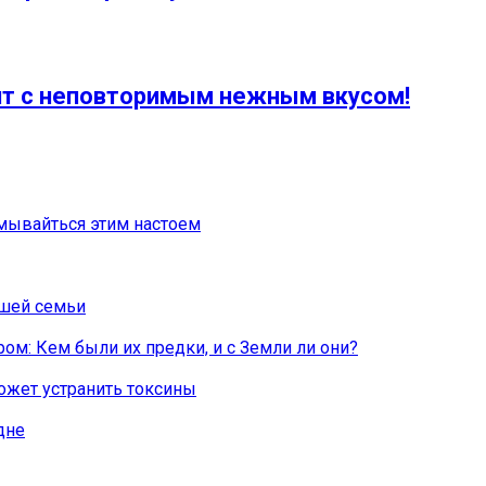
пт с неповторимым нежным вкусом!
мывайться этим настоем
ашей семьи
ом: Кем были их предки, и с Земли ли они?
ожет устранить токсины
дне