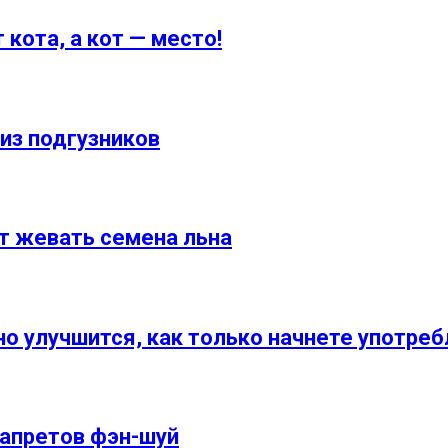
кота, а кот — место!
из подгузников
т жевать семена льна
но улучшится, как только начнете употре
запретов фэн-шуй