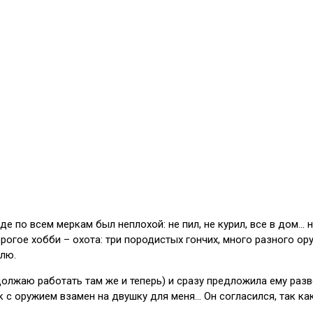
е по всем меркам был неплохой: не пил, не курил, все в дом… 
орогое хобби – охота: три породистых гончих, много разного ор
блю.
должаю работать там же и теперь) и сразу предложила ему разв
ак с оружием взамен на двушку для меня… Он согласился, так ка