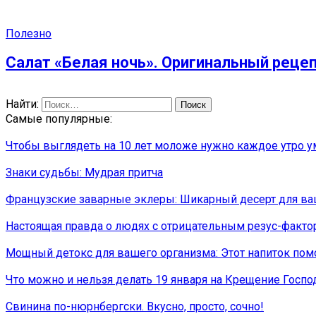
Полезно
Салат «Белая ночь». Оригинальный реце
Найти:
Самые популярные:
Чтобы выглядеть на 10 лет моложе нужно каждое утро у
Знаки судьбы: Мудрая притча
Французские заварные эклеры: Шикарный десерт для в
Настоящая правда о людях с отрицательным резус-фактор
Мощный детокс для вашего организма: Этот напиток пом
Что можно и нельзя делать 19 января на Крещение Госпо
Свинина по-нюрнбергски. Вкусно, просто, сочно!