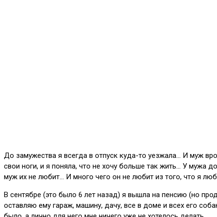
До замужества я всегда в отпуск куда-то уезжала… И муж врод
свои ноги, и я поняла, что не хочу больше так жить… У мужа д
муж их не любит… И много чего он не любит из того, что я лю
В сентябре (это было 6 лет назад) я вышла на пенсию (но про
оставляю ему гараж, машину, дачу, все в доме и всех его соб
было, а лично для него мне ничего уже не хотелось делать…