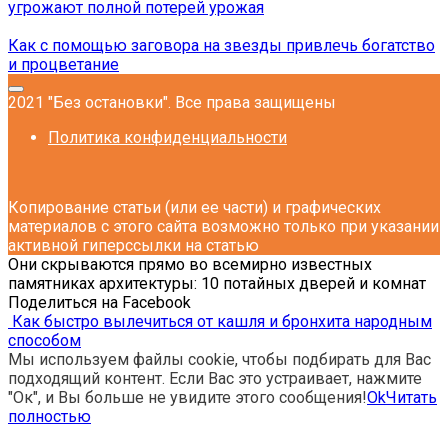
угрожают полной потерей урожая
Как с помощью заговора на звезды привлечь богатство
и процветание
2021 "Без остановки". Все права защищены
Политика конфиденциальности
Копирование статьи (или ее части) и графических
материалов с этого сайта возможно только при указании
активной гиперссылки на статью
Они скрываются прямо во всемирно известных
памятниках архитектуры: 10 потайных дверей и комнат
Поделиться на Facebook
Как быстро вылечиться от кашля и бронхита народным
способом
Мы используем файлы cookie, чтобы подбирать для Вас
подходящий контент. Если Вас это устраивает, нажмите
"Ок", и Вы больше не увидите этого сообщения!
Ok
Читать
полностью