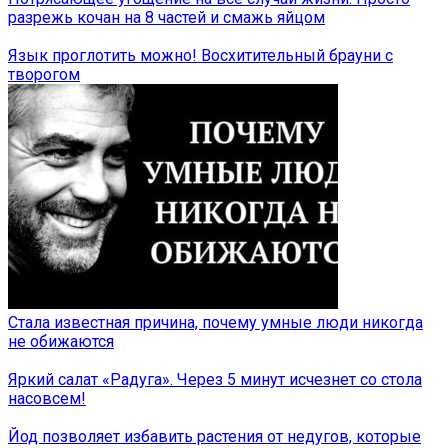
разрежь кочан на 8 частей и смажь яйцом
Язык проглотить можно! Восхитительный брауни с
творогом
Стала известная причина, почему умные люди никогда
не обижаются
Яркий салат «Радуга». Через 5 минут исчезнет со стола
насовсем!
Йод позволяет избавить растения от недугов, которые