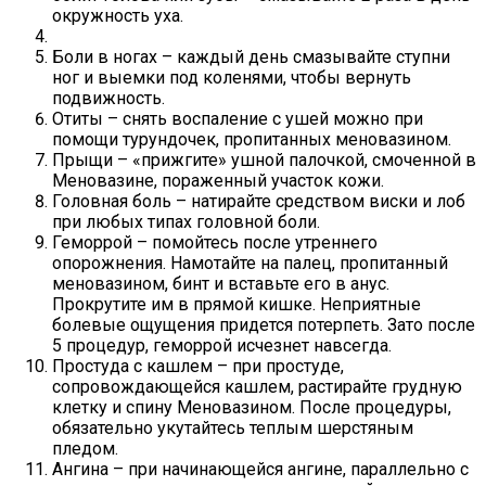
окружность уха.
Боли в ногах – каждый день смазывайте ступни
ног и выемки под коленями, чтобы вернуть
подвижность.
Отиты – снять воспаление с ушей можно при
помощи турундочек, пропитанных меновазином.
Прыщи – «прижгите» ушной палочкой, смоченной в
Меновазине, пораженный участок кожи.
Головная боль – натирайте средством виски и лоб
при любых типах головной боли.
Геморрой – помойтесь после утреннего
опорожнения. Намотайте на палец, пропитанный
меновазином, бинт и вставьте его в анус.
Прокрутите им в прямой кишке. Неприятные
болевые ощущения придется потерпеть. Зато после
5 процедур, геморрой исчезнет навсегда.
Простуда с кашлем – при простуде,
сопровождающейся кашлем, растирайте грудную
клетку и спину Меновазином. После процедуры,
обязательно укутайтесь теплым шерстяным
пледом.
Ангина – при начинающейся ангине, параллельно с