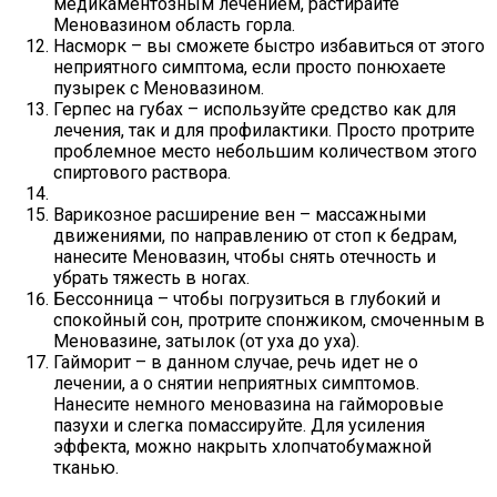
медикаментозным лечением, растирайте
Меновазином область горла.
Насморк – вы сможете быстро избавиться от этого
неприятного симптома, если просто понюхаете
пузырек с Меновазином.
Герпес на губах – используйте средство как для
лечения, так и для профилактики. Просто протрите
проблемное место небольшим количеством этого
спиртового раствора.
Варикозное расширение вен – массажными
движениями, по направлению от стоп к бедрам,
нанесите Меновазин, чтобы снять отечность и
убрать тяжесть в ногах.
Бессонница – чтобы погрузиться в глубокий и
спокойный сон, протрите спонжиком, смоченным в
Меновазине, затылок (от уха до уха).
Гайморит – в данном случае, речь идет не о
лечении, а о снятии неприятных симптомов.
Нанесите немного меновазина на гайморовые
пазухи и слегка помассируйте. Для усиления
эффекта, можно накрыть хлопчатобумажной
тканью.