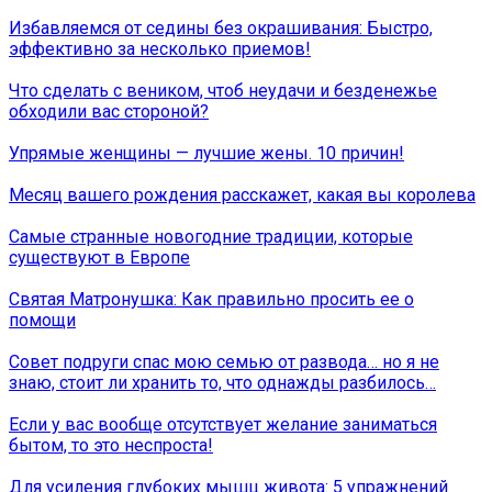
Избавляемся от седины без окрашивания: Быстро,
эффективно за несколько приемов!
Что сделать с веником, чтоб неудачи и безденежье
обходили вас стороной?
Упрямые женщины — лучшие жены. 10 причин!
Месяц вашего рождения расскажет, какая вы королева
Самые странные новогодние традиции, которые
существуют в Европе
Святая Матронушка: Как правильно просить ее о
помощи
Совет подруги спас мою семью от развода… но я не
знаю, стоит ли хранить то, что однажды разбилось…
Если у вас вообще отсутствует желание заниматься
бытом, то это неспроста!
Для усиления глубоких мышц живота: 5 упражнений