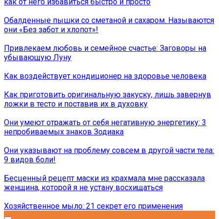
как от него избавиться быстро и просто
Обалденные пышки со сметаной и сахаром. Называются
они «Без забот и хлопот»!
Привлекаем любовь и семейное счастье: Заговоры на
убывающую Луну
Как воздействует кондиционер на здоровье человека
Как приготовить оригинальную закуску, лишь завернув
ложки в тесто и поставив их в духовку
Они умеют отражать от себя негативную энергетику: 3
непробиваемых знаков Зодиака
Они указывают на проблему совсем в другой части тела:
9 видов боли!
Бесценный рецепт маски из крахмала мне рассказала
женщина, которой я не устану восхищаться
Хозяйственное мыло: 21 секрет его применения