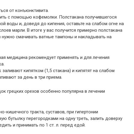
ться от конъюнктивита.
чить с помощью кофемолки. Полстакана получившегося
ой воды и, доведя до кипения, оставьте на слабом огне на
слоев марли. В итоге у вас получится примерно полстакана
й нужно смачивать ватные тампоны и накладывать на
ная медицина рекомендует применять и для лечения
а.
заливают кипятком (1,5 стакана) и кипятят на слабом
ыпивают за день в три приема.
док грецких орехов особенно популярна в лечении
-кишечного тракта, суставов, при гипертонии
ую бутылку перегородками на одну треть, залить доверху
дить и принимать по 1 ст. л. перед едой.