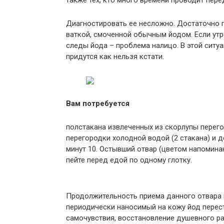
также тех, кто много времени проводит пер
Диагностировать ее несложно. Достаточно 
ваткой, смоченной обычным йодом. Если утр
следы йода – проблема налицо. В этой ситу
придутся как нельзя кстати.
Вам потребуется
полстакана извлеченных из скорлупы перего
перегородки холодной водой (2 стакана) и д
минут 10. Остывший отвар (цветом напомин
пейте перед едой по одному глотку.
Продолжительность приема данного отвара к
периодически наносимый на кожу йод перест
самочувствия, восстановление душевного ра