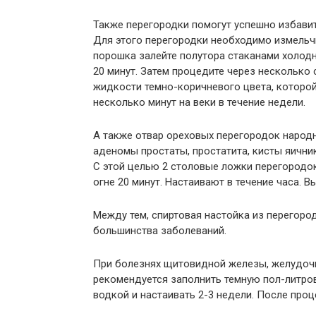
Также перегородки помогут успешно избави
Для этого перегородки необходимо измель
порошка залейте полутора стаканами холодн
20 минут. Затем процедите через несколько 
жидкости темно-коричневого цвета, которо
несколько минут на веки в течение недели.
А также отвар ореховых перегородок народ
аденомы простаты, простатита, кисты яичник
С этой целью 2 столовые ложки перегородок 
огне 20 минут. Настаивают в течение часа. В
Между тем, спиртовая настойка из перегоро
большинства заболеваний.
При болезнях щитовидной железы, желудочно
рекомендуется заполнить темную пол-литров
водкой и настаивать 2-3 недели. После проце