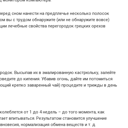
ед монитором компьютера.
перед сном нанести на предплечье несколько полосок
ом вы с трудом обнаружите (или не обнаружите вовсе)
ации лечебные свойства перегородок грецких орехов
родок. Высыпав их в эмалированную кастрюльку, залейте
оведите до кипения. Убавив огонь, дайте им потомиться
ающий крепко заваренный чай) процедите и трижды в день
олеблется от 1 до 4 недель – до того момента, как
ает впитываться. Результатом становится улучшение
вновесия, нормализация обмена веществ и т. д.