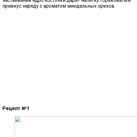
настаивании ядро косточки дарит напитку горьковатый
привкус наряду с ароматом миндальных орехов.
Рецепт №1