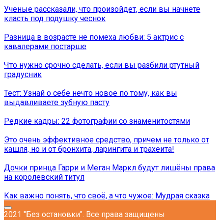
Ученые рассказали, что произойдет, если вы начнете
класть под подушку чеснок
Разница в возрасте не помеха любви: 5 актрис с
кавалерами постарше
Что нужно срочно сделать, если вы разбили ртутный
градусник
Тест: Узнай о себе нечто новое по тому, как вы
выдавливаете зубную пасту
Редкие кадры: 22 фотографии со знаменитостями
Это очень эффективное средство, причем не только от
кашля, но и от бронхита, ларингита и трахеита!
Дочки принца Гарри и Меган Маркл будут лишёны права
на королевский титул
Как важно понять, что своё, а что чужое: Мудрая сказка
2021 "Без остановки". Все права защищены