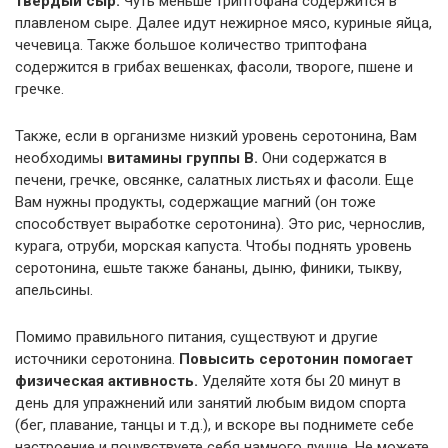
твердый сыр.
Чуть меньше триптофана содержится в
плавленом сыре. Далее идут нежирное мясо, куриные яйца,
чечевица. Также большое количество триптофана
содержится в грибах вешенках, фасоли, твороге, пшене и
гречке.
Также, если в организме низкий уровень серотонина, Вам
необходимы
витамины группы В.
Они содержатся в
печени, гречке, овсянке, салатных листьях и фасоли. Еще
Вам нужны продукты, содержащие магний (он тоже
способствует выработке серотонина). Это рис, чернослив,
курага, отруби, морская капуста. Чтобы поднять уровень
серотонина, ешьте также бананы, дыню, финики, тыкву,
апельсины.
Помимо правильного питания, существуют и другие
источники серотонина.
Повысить серотонин помогает
физическая активность.
Уделяйте хотя бы 20 минут в
день для упражнений или занятий любым видом спорта
(бег, плавание, танцы и т.д.), и вскоре вы поднимете себе
настроение и почувствуете себя намного лучше. Не можете