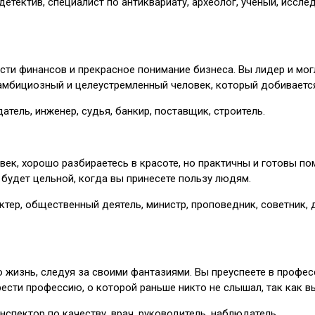
 детектив, специалист по антиквариату, археолог, ученый, иссле
ласти финансов и прекрасное понимание бизнеса. Вы лидер и мо
амбициозный и целеустремленный человек, который добивается 
тель, инженер, судья, банкир, поставщик, строитель.
ек, хорошо разбираетесь в красоте, но практичны и готовы по
 будет цельной, когда вы принесете пользу людям.
ктер, общественный деятель, министр, проповедник, советник, 
 жизнь, следуя за своими фантазиями. Вы преуспеете в профес
рести профессию, о которой раньше никто не слышал, так как 
нспектор по качеству, врач, руководитель, наблюдатель.