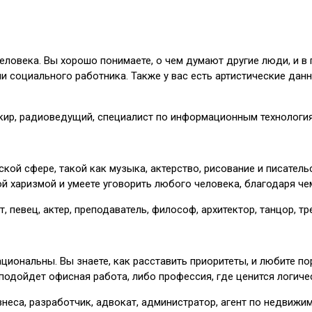
человека. Вы хорошо понимаете, о чем думают другие люди, и в
ли социального работника. Также у вас есть артистические да
анкир, радиоведущий, специалист по информационным технология
ской сфере, такой как музыка, актерство, рисование и писател
й харизмой и умеете уговорить любого человека, благодаря ч
 певец, актер, преподаватель, философ, архитектор, танцор, тр
иональны. Вы знаете, как расставить приоритеты, и любите по
м подойдет офисная работа, либо профессия, где ценится логич
неса, разработчик, адвокат, администратор, агент по недвижим