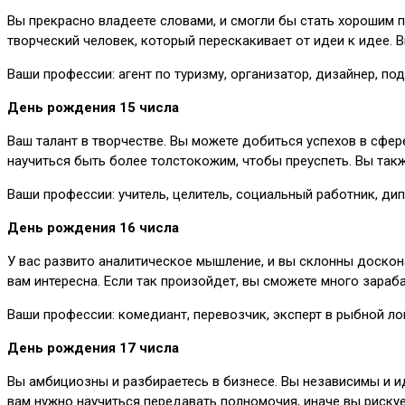
Вы прекрасно владеете словами, и смогли бы стать хорошим п
творческий человек, который перескакивает от идеи к идее. 
Ваши профессии: агент по туризму, организатор, дизайнер, п
День рождения 15 числа
Ваш талант в творчестве. Вы можете добиться успехов в сфере
научиться быть более толстокожим, чтобы преуспеть. Вы такж
Ваши профессии: учитель, целитель, социальный работник, дип
День рождения 16 числа
У вас развито аналитическое мышление, и вы склонны доскон
вам интересна. Если так произойдет, вы сможете много зара
Ваши профессии: комедиант, перевозчик, эксперт в рыбной ло
День рождения 17 числа
Вы амбициозны и разбираетесь в бизнесе. Вы независимы и ид
вам нужно научиться передавать полномочия, иначе вы рискуе