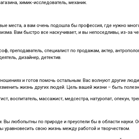
агазина, химик-исследователь, механик.
вые места, а вам очень подошла бы профессия, где нужно много
ризма. Вам быстро все наскучивает, и вы непоседливы, из-за 
ф, преподаватель, специалист по продажам, актер, антрополог, 
еятель, дизайнер, детектив.
тношениях и готов помочь остальным. Вас волнуют другие люди
изменить жизнь других людей. Цель вашей жизни – быть полез
ст, воспитатель, массажист, медсестра, натуропат, опекун, трен
Вы любопытны по природе и преуспели бы в области науки. Обу
бы уравновесить свою жизнь между работой и творчеством.