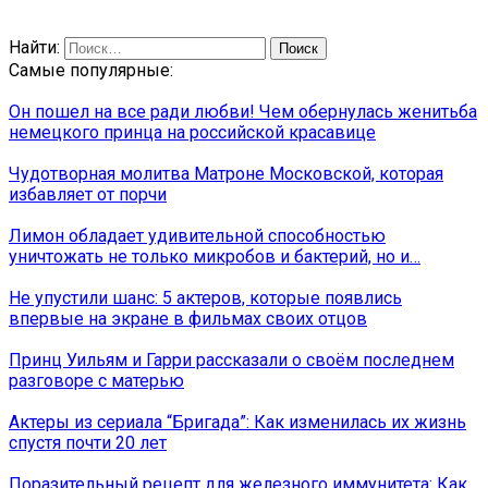
Найти:
Самые популярные:
Он пошел на все ради любви! Чем обернулась женитьба
немецкого принца на российской красавице
Чудотворная молитва Матроне Московской, которая
избавляет от порчи
Лимон обладает удивительной способностью
уничтожать не только микробов и бактерий, но и…
Не упустили шанс: 5 актеров, которые появлись
впервые на экране в фильмах своих отцов
Принц Уильям и Гарри рассказали о своём последнем
разговоре с матерью
Актеры из сериала “Бригада”: Как изменилась их жизнь
спустя почти 20 лет
Поразительный рецепт для железного иммунитета: Как