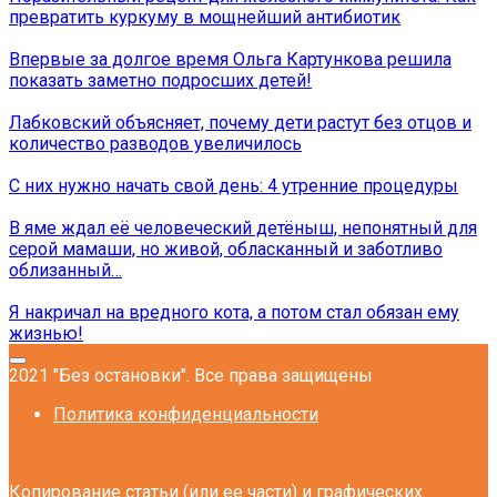
превратить куркуму в мощнейший антибиотик
Впервые за долгое время Ольга Картункова решила
показать заметно подросших детей!
Лабковский объясняет, почему дети растут без отцов и
количество разводов увеличилось
С них нужно начать свой день: 4 утренние процедуры
В яме ждал её человеческий детёныш, непонятный для
серой мамаши, но живой, обласканный и заботливо
облизанный…
Я накричал на вредного кота, а потом стал обязан ему
жизнью!
2021 "Без остановки". Все права защищены
Политика конфиденциальности
Копирование статьи (или ее части) и графических