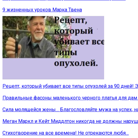
9 жизненных уроков Марка Твена
Рецепт, который убивает все типы опухолей за 90 дней!
Правильные фасоны маленького черного платья для дам 20
Сила молящейся жены… Благословляйте мужа на успех, на
Меган Маркл и Кейт Миддлтон никогда не должны наруша
Стихотворение на все времена! Не отрекаются любя…