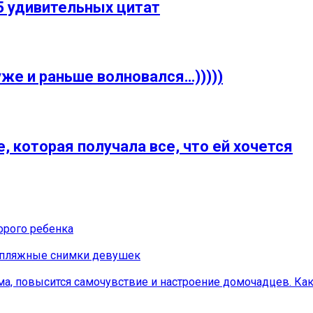
15 удивительных цитат
уже и раньше волновался…)))))
 которая получала все, что ей хочется
орого ребенка
 пляжные снимки девушек
ма, повысится самочувствие и настроение домочадцев. Ка