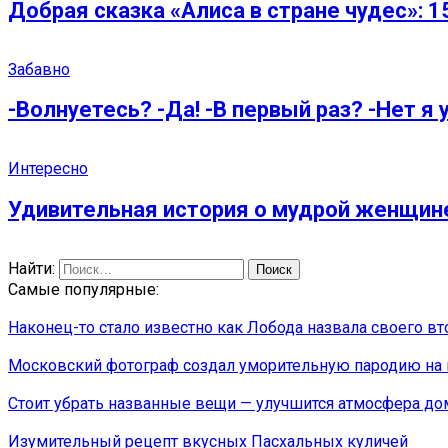
Добрая сказка «Алиса в стране чудес»: 
Забавно
-Волнуетесь? -Да! -В первый раз? -Нет я 
Интересно
Удивительная история о мудрой женщине,
Найти:
Самые популярные:
Наконец-то стало известно как Лобода назвала своего вт
Московский фотограф создал уморительную пародию на
Стоит убрать названные вещи — улучшится атмосфера до
Изумительный рецепт вкусных Пасхальных куличей