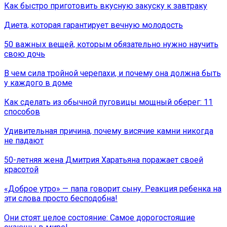
Как быстро приготовить вкусную закуску к завтраку
Диета, которая гарантирует вечную молодость
50 важных вещей, которым обязательно нужно научить
свою дочь
В чем сила тройной черепахи, и почему она должна быть
у каждого в доме
Как сделать из обычной пуговицы мощный оберег: 11
способов
Удивительная причина, почему висячие камни никогда
не падают
50-летняя жена Дмитрия Харатьяна поражает своей
красотой
«Доброе утро» — папа говорит сыну. Реакция ребенка на
эти слова просто бесподобна!
Они стоят целое состояние: Самое дорогостоящие