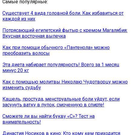
Самые популярные:
Существует 4 вида головной боли. Как избавиться от
каждой из них
Потрясающий египетский фытыр с кремом Магалябия:
Вкусная восточная выпечка
Как при помощи обычного «Пантенола» можно
преобразить волосы
Эта диета набирает популярность! Всего за 1 месяц
минус 20 кг
Как с помощью молитвы Николаю Чудотворцу можно
изменить судьбу
Кашель, простуда, менструальные боли уйдут, если
засунуть ватку в пупок, смоченную в спирте!
Сможете ли вы найти букву «С»? Тест на
внимательность!
Династия Носиков в кино: Кто кому кем приходится