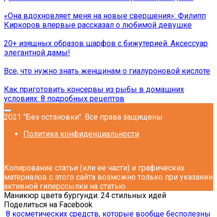
«Она вдохновляет меня на новые свершения»: Филипп
Киркоров впервые рассказал о любимой девушке
20+ изящных образов шарфов с бижутерией. Аксессуар
элегантной дамы!
Все, что нужно знать женщинам о гиалуроновой кислоте
Как приготовить консервы из рыбы в домашних
условиях: 8 подробных рецептов
2021 "Без остановки". Все права защищены
Политика конфиденциальности
Копирование статьи (или ее части) и графических
материалов с этого сайта возможно только при указании
активной гиперссылки на статью
Маникюр цвета бургунди: 24 стильных идей
Поделиться на Facebook
8 косметических средств, которые вообще бесполезны