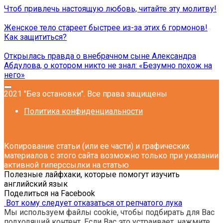
Чтоб привлечь настоящую любовь, читайте эту молитву!
Женское тело стареет быстрее из-за этих 6 гормонов!
Как защититься?
Открылась правда о внебрачном сыне Александра
Абдулова, о котором никто не знал: «Безумно похож на
него»
2021 "Без остановки". Все права защищены
Политика конфиденциальности
Копирование статьи (или ее части) и графических
материалов с этого сайта возможно только при указании
активной гиперссылки на статью
Полезные лайфхаки, которые помогут изучить
английский язык
Поделиться на Facebook
Вот кому следует отказаться от репчатого лука
Мы используем файлы cookie, чтобы подбирать для Вас
подходящий контент. Если Вас это устраивает, нажмите