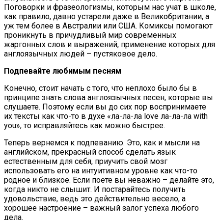
Поговорки и фразеологизмы, которым нас учат в школе,
как правило, давно устарели даже в Великобритании, а
уж тем более в Австралии или США. Комиксы помогают
проникнуть в причудливый мир современных
жаргонных слов и выражений, применение которых для
англоязычных людей – пустяковое дело.
Подпевайте любимым песням
Конечно, стоит начать с того, что неплохо было бы в
принципе знать слова англоязычных песен, которые вы
слушаете. Поэтому если вы до сих пор воспринимаете
их тексты как что-то в духе «ла-ла-ла love ла-ла-ла with
you», то исправляйтесь как можно быстрее.
Теперь вернемся к подпеванию. Это, как и мысли на
английском, прекрасный способ сделать язык
естественным для себя, приучить свой мозг
использовать его на интуитивном уровне как что-то
родное и близкое. Если поете вы неважно – делайте это,
когда никто не слышит. И постарайтесь получить
удовольствие, ведь это действительно весело, а
хорошее настроение – важный залог успеха любого
дела.