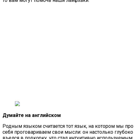
то вам могут помочь наши лайфхаки.
Думайте на английском
Родным языком считается тот язык, на котором мы про
себя проговариваем свои мысли: он настолько глубоко
въелся в подкорку, что стал интуитивно используемым.