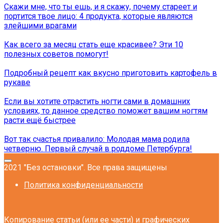
Скажи мне, что ты ешь, и я скажу, почему стареет и
портится твое лицо: 4 продукта, которые являются
злейшими врагами
Как всего за месяц стать еще красивее? Эти 10
полезных советов помогут!
Подробный рецепт как вкусно приготовить картофель в
рукаве
Если вы хотите отрастить ногти сами в домашних
условиях, то данное средство поможет вашим ногтям
расти ещё быстрее
Вот так счастья привалило: Молодая мама родила
четверню. Первый случай в роддоме Петербурга!
2021 "Без остановки". Все права защищены
Политика конфиденциальности
Копирование статьи (или ее части) и графических