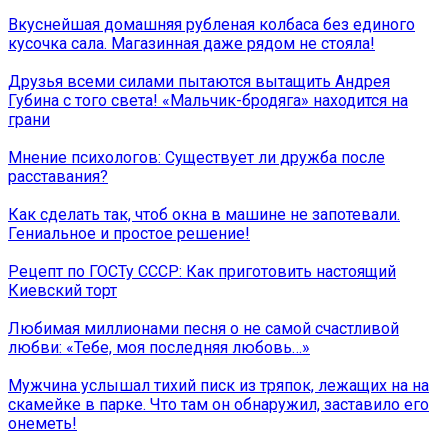
Вкуснейшая домашняя рубленая колбаса без единого
кусочка сала. Магазинная даже рядом не стояла!
Друзья всеми силами пытаются вытащить Андрея
Губина с того света! «Мальчик-бродяга» находится на
грани
Мнение психологов: Существует ли дружба после
расставания?
Как сделать так, чтоб окна в машине не запотевали.
Гениальное и простое решение!
Рецепт по ГОСТу СССР: Как приготовить настоящий
Киевский торт
Любимая миллионами песня о не самой счастливой
любви: «Тебе, моя последняя любовь…»
Мужчина услышал тихий писк из тряпок, лежащих на на
скамейке в парке. Что там он обнаружил, заставило его
онеметь!