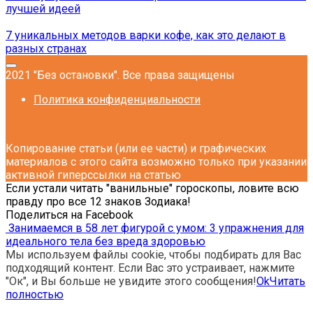
лучшей идеей
7 уникальных методов варки кофе, как это делают в
разных странах
2021 "Без остановки". Все права защищены
Политика конфиденциальности
Копирование статьи (или ее части) и графических
материалов с этого сайта возможно только при указании
активной гиперссылки на статью
Если устали читать ″ванильные″ гороскопы, ловите всю
правду про все 12 знаков Зодиака!
Поделиться на Facebook
Занимаемся в 58 лет фигурой с умом: 3 упражнения для
идеального тела без вреда здоровью
Мы используем файлы cookie, чтобы подбирать для Вас
подходящий контент. Если Вас это устраивает, нажмите
"Ок", и Вы больше не увидите этого сообщения!
Ok
Читать
полностью