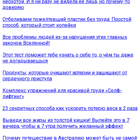
неохотой. И я ни разу не видела ее лица, но почему-то
доверяю
Отбеливаем пожелтевший пластик без труда: Простой
способ, который стоит копейки
Все проблемы людей из-за нарушения этих главных
законов Вселенной!
Этот тест поможет тебе узнать о себе то, о чём ты даже
не догадываешься
Продукты, которые очищают артерии и защищают от
сердечного приступа
Комплекс упражнений для красивой груди «Селф‐
лифтинг»
23 секретных способа как ускорить потерю веса в 2 раза
Выведи все жиры из толстой кишки! Выпейте это в 7
вечера, чтобы в 7 утра получить желанный эффект
Почему путешествие в Австралию может быть не самой