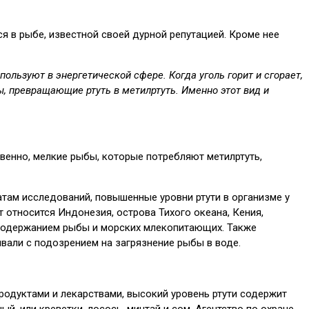
ся в рыбе, известной своей дурной репутацией. Кроме нее
ользуют в энергетической сфере. Когда уголь горит и сгорает,
, превращающие ртуть в метилртуть. Именно этот вид и
твенно, мелкие рыбы, которые потребляют метилртуть,
атам исследований, повышенные уровни ртути в организме у
 относится Индонезия, острова Тихого океана, Кения,
им содержанием рыбы и морских млекопитающих. Также
ывали с подозрением на загрязнение рыбы в воде.
родуктами и лекарствами, высокий уровень ртути содержит
й, или креветки, лосось, минтай и сом. Агентство по охране