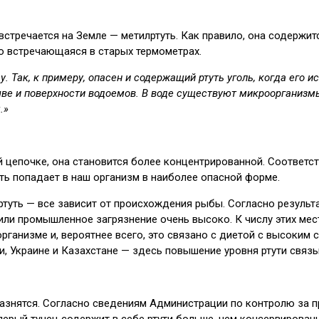
встречается на Земле — метилртуть. Как правило, она содержит
го встречающаяся в старых термометрах.
ак, к примеру, опасен и содержащий ртуть уголь, когда его исп
чве и поверхности водоемов. В воде существуют микроорганизмы
.»
вой цепочке, она становится более концентрированной. Соответс
ть попадает в наш организм в наиболее опасной форме.
ртуть — все зависит от происхождения рыбы. Согласно результ
или промышленное загрязнение очень высоко. К числу этих мест
 организме и, вероятнее всего, это связано с диетой с высок
ии, Украине и Казахстане — здесь повышение уровня ртути связ
азнятся. Согласно сведениям Администрации по контролю за п
ерый тунец содержит в себе ртути больше, чем консервированны