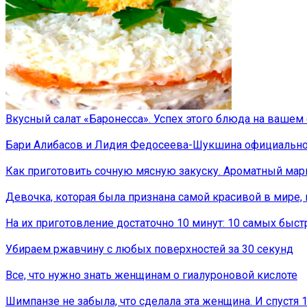
Вкусный салат «Баронесса». Успех этого блюда на вашем 
Бари Алибасов и Лидия Федосеева-Шукшина официально
Как приготовить сочную мясную закуску. Ароматный мар
Девочка, которая была признана самой красивой в мире, 
На их приготовление достаточно 10 минут: 10 самых быст
Убираем ржавчину с любых поверхностей за 30 секунд
Все, что нужно знать женщинам о гиалуроновой кислоте
Шимпанзе не забыла, что сделала эта женщина. И спустя 1