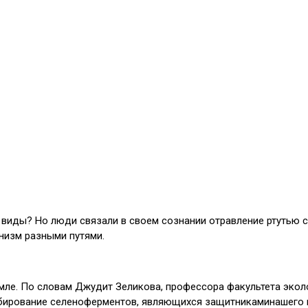
 виды? Но люди связали в своем сознании отравление ртутью 
анизм разными путями.
емле. По словам Джудит Зеликова, профессора факультета эк
гибирование селеноферментов, являющихся защитникаминашего 