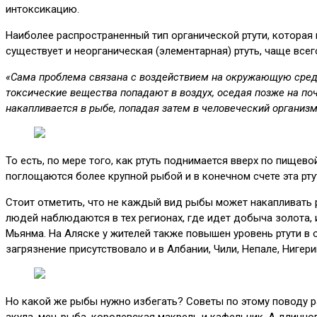
интоксикацию.
Наиболее распространенный тип органической ртути, которая 
существует и неорганическая (элементарная) ртуть, чаще все
«Сама проблема связана с воздействием на окружающую среду. Т
токсические вещества попадают в воздух, оседая позже на по
накапливается в рыбе, попадая затем в человеческий организм
То есть, по мере того, как ртуть поднимается вверх по пище
поглощаются более крупной рыбой и в конечном счете эта рту
Стоит отметить, что не каждый вид рыбы может накапливать 
людей наблюдаются в тех регионах, где идет добыча золота, 
Мьянма. На Аляске у жителей также повышен уровень ртути в
загрязнение присутствовало и в Албании, Чили, Непале, Нигер
Но какой же рыбы нужно избегать? Советы по этому поводу р
акула, меч-рыба, королевская макрель и кафельник. А длинноп