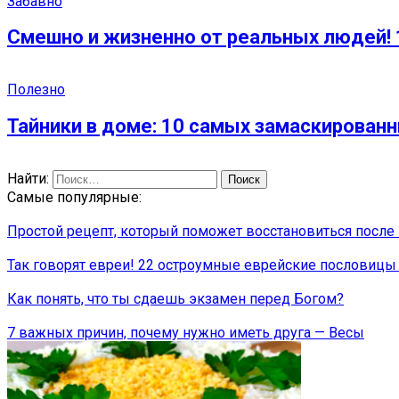
Забавно
Смешно и жизненно от реальных людей! 
Полезно
Тайники в доме: 10 самых замаскирован
Найти:
Самые популярные:
Простой рецепт, который поможет восстановиться после 
Так говорят евреи! 22 остроумные еврейские пословицы
Как понять, что ты сдаешь экзамен перед Богом?
7 важных причин, почему нужно иметь друга — Весы