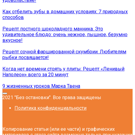
удовольствие!
Как отбелить зубы в домашних условиях: 7 природных
способов
Рецепт постного шоколадного манника. Это
удивительное блюдо: очень нежное, пышное, безумно
вкусное!
Рецепт сочной фаршированной скумбрии. Любителям
рыбки посвящается!
Когда нет времени стоять у плиты: Рецепт «Ленивый
Наполеон» всего за 20 минут
9 жизненных уроков Марка Твена
2021 "Без остановки". Все права защищены
Политика конфиденциальности
Копирование статьи (или ее части) и графических
материалов с этого сайта возможно только при указании