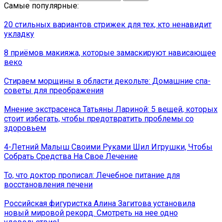
Самые популярные:
20 стильных вариантов стрижек для тех, кто ненавидит
укладку
8 приёмов макияжа, которые замаскируют нависающее
веко
Стираем морщины в области декольте: Домашние спа-
советы для преображения
Мнение экстрасенса Татьяны Лариной: 5 вещей, которых
стоит избегать, чтобы предотвратить проблемы со
здоровьем
4-Летний Малыш Своими Руками Шил Игрушки, Чтобы
Собрать Средства На Свое Лечение
То, что доктор прописал: Лечебное питание для
восстановления печени
Российская фигуристка Алина Загитова установила
новый мировой рекорд. Смотреть на нее одно