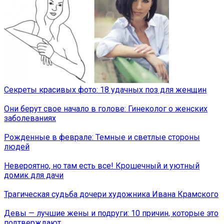
Секреты красивых фото: 18 удачных поз для женщин
Они берут свое начало в голове: Гинеколог о женских
заболеваниях
Рожденные в феврале: Темные и светлые стороны
людей
Невероятно, но там есть все! Крошечный и уютный
домик для дачи
Трагическая судьба дочери художника Ивана Крамского
Девы — лучшие жены и подруги: 10 причин, которые это
подтверждают