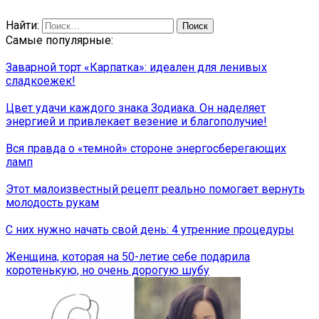
Найти:
Самые популярные:
Заварной торт «Карпатка»: идеален для ленивых
сладкоежек!
Цвет удачи каждого знака Зодиака. Он наделяет
энергией и привлекает везение и благополучие!
Вся правда о «темной» стороне энергосберегающих
ламп
Этот малоизвестный рецепт реально помогает вернуть
молодость рукам
С них нужно начать свой день: 4 утренние процедуры
Женщина, которая на 50-летие себе подарила
коротенькую, но очень дорогую шубу